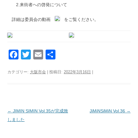
2.来街者への啓発について
詳細は委員会の動画
をご覧ください。
F
T
E
共
a
wi
m
有
c
tt
ail
カテゴリー:
大阪市会
| 投稿日:
2022年3月16日
|
e
er
b
o
o
投
←
JIMIN SIMIN Vol.35が完成致
JiMiNSiMiN Vol.36
→
稿
しました
k
ナ
ビ