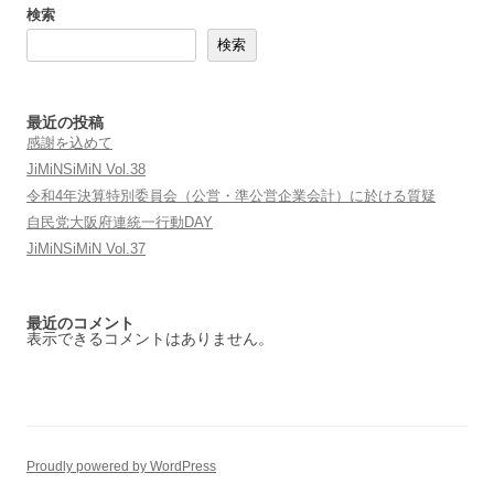
検索
ゲ
検索
ー
シ
ョ
最近の投稿
感謝を込めて
ン
JiMiNSiMiN Vol.38
令和4年決算特別委員会（公営・準公営企業会計）に於ける質疑
自民党大阪府連統一行動DAY
JiMiNSiMiN Vol.37
最近のコメント
表示できるコメントはありません。
Proudly powered by WordPress