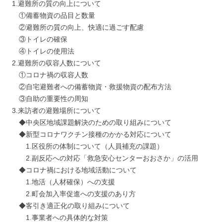
1.避難所の質の向上について
①備蓄物資の品目と数量
②避難所の質の向上、快適に過ごす配慮
③トイレの確保
④トイレの使用法
2.避難所の収容人数について
①コロナ禍の収容人数
②自宅避難者への備蓄物資・救援物資の配布方法
③自助の重要性の周知
3.来訪者の避難場所について
◆中央区地域課題解決のための取り組みについて
◆新型コロナワクチン接種のかかる対応について
1.区役所の体制について（人員補充の課題）
2.副反応への対応「救急安心センターおおさか」の活用
◆コロナ禍における地域活動について
1.地活（人材確保）への支援
2.町会加入率促進への支援のあり方
◆客引き適正化の取り組みについて
1.事業者への具体的な対策