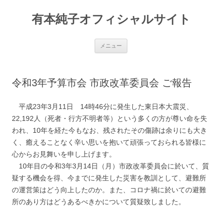
有本純子オフィシャルサイト
コ
メニュー
ン
テ
ン
ツ
へ
令和3年予算市会 市政改革委員会 ご報告
ス
キ
ッ
プ
平成23年3月11日 14時46分に発生した東日本大震災、
22,192人（死者・行方不明者等）という多くの方が尊い命を失
われ、10年を経た今もなお、残されたその傷跡は余りにも大き
く、癒えることなく辛い思いを抱いて頑張っておられる皆様に
心からお見舞いを申し上げます。
10年目の令和3年3月14日（月）市政改革委員会に於いて、質
疑する機会を得、今までに発生した災害を教訓として、避難所
の運営策はどう向上したのか。また、コロナ禍に於いての避難
所のあり方はどうあるべきかについて質疑致しました。